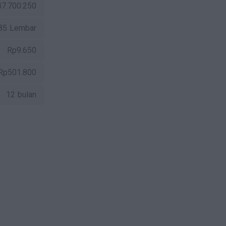
47.700.250
85 Lembar
Rp9.650
Rp501.800
12 bulan