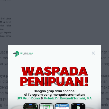
at makanan frozen food dengan spesialisasi produk makanan y
 tahun 2020 di saat kondisi pandemi Covid-19, yang didirikan 
kariyanti. Secara legalitas, usaha tersebut baru didaftarkan seba
anya peluang usaha di masa pandemi tersebut mendorong pasa
asi ditengah masa pandemi dengan ide bisnis berjualan makanan
 dengan harga yang sesuai kantong. Maka dipilihlah produk mak
g berbentuk bulat yang biasanya terbuat dari tepung tapioka a
g putih, bawang merah, garam, dan daging ayam. Dimana saat 
g luar biasa. Dan pada tahun 2022, penerbit mendaftarkan mer