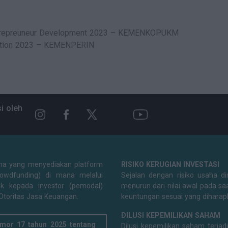
Entrepreuneur Development 2023 – KEMENKOPUKM
vation 2023 – KEMENPERIN
i oleh
na yang menyediakan platform
RISIKO KERUGIAN INVESTASI
rowdfunding) di mana melalui
Sejalan dengan risiko usaha dim
k kepada investor (pemodal)
menurun dari nilai awal pada sa
 Otoritas Jasa Keuangan.
keuntungan sesuai yang diharap
DILUSI KEPEMILIKAN SAHAM
mor 17 tahun 2025 tentang
Dilusi kepemilikan saham terja