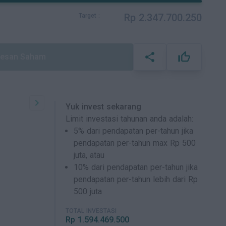
Rp
2.347.700.250
Target :
thumb_up_off_alt
share
esan Saham
Yuk invest sekarang
Limit investasi tahunan anda adalah:
5% dari pendapatan per-tahun jika
pendapatan per-tahun max Rp 500
juta, atau
10% dari pendapatan per-tahun jika
pendapatan per-tahun lebih dari Rp
500 juta
TOTAL INVESTASI
Rp
1.594.469.500