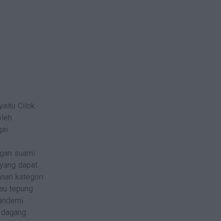
aitu Cilok
oleh
gai
ngan suami
 yang dapat
anan kategori
tau tepung
pandemi
k dagang