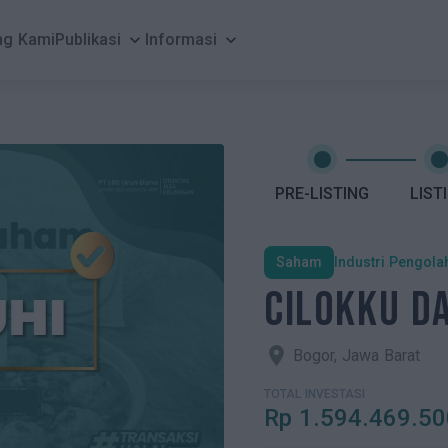
ng Kami
Publikasi
keyboard_arrow_down
Informasi
keyboard_arrow_down
Mulai Sekarang
Masuk
PRE-LISTING
LIST
Investasi
Pendanaan
Saham
Industri Pengola
CILOKKU D
Pasar Sekunder
Bogor, Jawa Barat
Tentang Kami
TOTAL INVESTASI
Berita
Rp
1.594.469.50