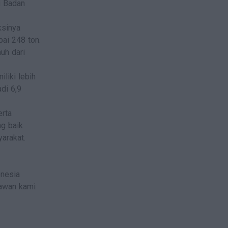
i Badan
ksinya
pai 248 ton.
uh dari
liki lebih
adi 6,9
erta
g baik
arakat.
onesia
yawan kami