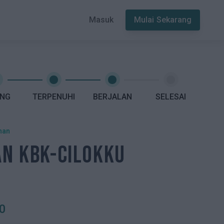
Masuk
Mulai Sekarang
ING
TERPENUHI
BERJALAN
SELESAI
han
AN KBK-CILOKKU
0