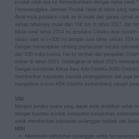
produk cilok nya ke Kemenkumham dengan nama merk “
Penyelenggara Jaminan Produk Halal di tahun yang sama
Awal mula produksi cilok ini di mulai dari garasi rumah
setiap tahunnya, mulai dari 138 ton di tahun 2021 dan t
Mulai awal tahun 2024 ini, produksi Cilokku akan beralih 
lokasi saat ini (+500 m) dengan luas lahan seluas 334 
Dengan menerapkan strategi pemasaran secara canvasing d
dari 300 mitra bisnis, Hal ini terlihat dari penjualan Ci
milyar di tahun 2023. Sedangkan di tahun 2025 mencapai 
Dengan komitmen Karya Baru Kita-CilokKu (KBK-CilokKu) 
memberikan kepuasan kepada pelanggannya dan juga ber
menjadikan bisnis KBK-CilokKu berkembang sangat pesat
VISI
Menjadi pelaku usaha yang dapat anda andalkan untuk m
dengan kualitas produk, ketepatan pengiriman, keterse
untuk memberikan kepuasan pelanggan terbaik dan berjuan
MISI
Memenuhi kebutuhan pelanggan untuk tercapainya k