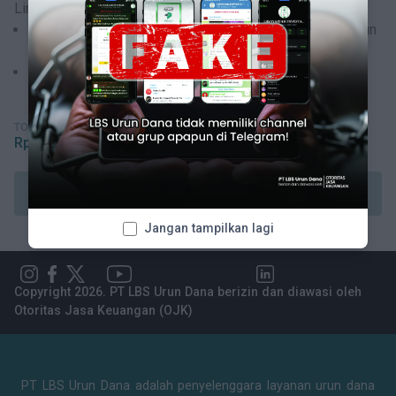
Limit investasi tahunan anda adalah:
5% dari pendapatan per-tahun jika pendapatan per-tahun
max Rp 500 juta, atau
10% dari pendapatan per-tahun jika pendapatan per-
tahun lebih dari Rp 500 juta
TOTAL INVESTASI
Rp
1.210.000.000
Pesan Sukuk
Jangan tampilkan lagi
Copyright 2026. PT LBS Urun Dana berizin dan diawasi oleh
Otoritas Jasa Keuangan (OJK)
PT LBS Urun Dana adalah penyelenggara layanan urun dana