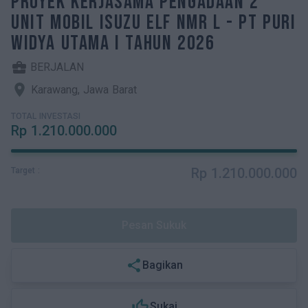
PROYEK KERJASAMA PENGADAAN 2
Artikel
UNIT MOBIL ISUZU ELF NMR L - PT PURI
Keterbukaan Informasi
WIDYA UTAMA I TAHUN 2026
Panduan Pengguna
business_center
BERJALAN
Karawang, Jawa Barat
FAQ
TOTAL INVESTASI
Rp
1.210.000.000
Kontak
Kalkulator Investasi
Rp
1.210.000.000
Target :
Karir
Pesan Sukuk
share
Bagikan
thumb_up_off_alt
Sukai