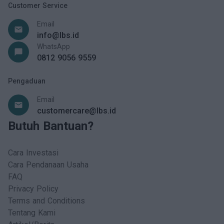
14.
Selamat Anda sudah bisa berinvestasi!
Customer Service
Email
email
info@lbs.id
WhatsApp
chat_bubble
0812 9056 9559
Pengaduan
Email
email
customercare@lbs.id
Butuh Bantuan?
Cara Investasi
Cara Pendanaan Usaha
FAQ
Privacy Policy
Terms and Conditions
Tentang Kami