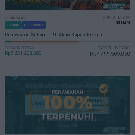
Jenis Bisnis
WAKTU TERSISA
35 HARI
Saham
Right Issue
Penawaran Saham - PT Alam Kapau Berkah
TOTAL INVESTASI
TARGET INVESTASI
Rp
2.631.200.300
Rp
4.499.509.050