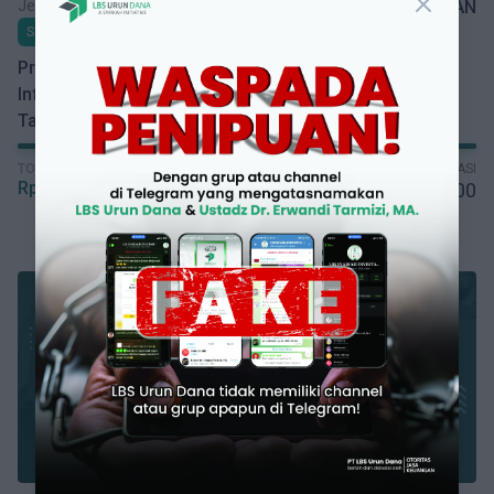
Jenis Bisnis
BERJALAN
Sukuk
Proyek Kerjasama Pengadaan Hardware Dan
Infrastruktur - PT Cartenz Technology Indonesia I
Tahun 2026
TOTAL INVESTASI
TARGET INVESTASI
Rp
5.600.000.000
Rp
5.600.000.000