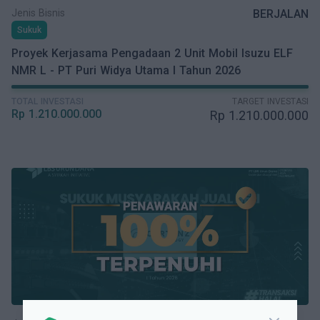
Jenis Bisnis
BERJALAN
Sukuk
Proyek Kerjasama Pengadaan 2 Unit Mobil Isuzu ELF
NMR L - PT Puri Widya Utama I Tahun 2026
TOTAL INVESTASI
TARGET INVESTASI
Rp
1.210.000.000
Rp
1.210.000.000