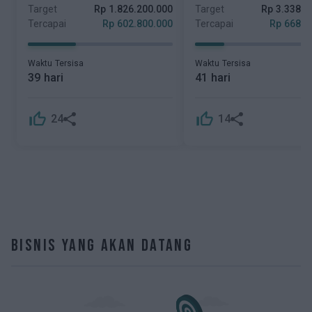
Artikel
Target
Rp
1.826.200.000
Target
Rp
3.338.8
Tahun 2026
PT. Lima Inti Sinergi T
Tercapai
Rp
602.800.000
Tercapai
Rp
668.2
2026
Keterbukaan Informasi
Waktu Tersisa
Waktu Tersisa
Panduan Pengguna
39 hari
41 hari
FAQ
thumb_up_off_alt
thumb_up_off_alt
24
14
Kontak
Kalkulator Investasi
Karir
Bisnis yang Akan Datang