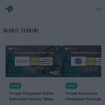
menu
Mulai Sekarang
Bisnis Terkini
Masuk
Investasi
Pendanaan
Pasar Sekunder
Tentang Kami
Sukuk
Sukuk
Proyek Pengadaan Bahan
Proyek Kerjasama
Berita
Baku Kain Fashion Tahap VI
Pengadaan Perangkat
CV Kaisar Kaya Gemilang
Satelite Starlink Tahap 