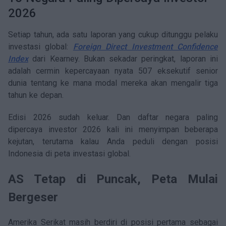
Artikel
2026
Keterbukaan Informasi
Setiap tahun, ada satu laporan yang cukup ditunggu pelaku
investasi global:
Foreign Direct Investment Confidence
Panduan Pengguna
Index
dari Kearney. Bukan sekadar peringkat, laporan ini
adalah cermin kepercayaan nyata 507 eksekutif senior
FAQ
dunia tentang ke mana modal mereka akan mengalir tiga
tahun ke depan.
Kontak
Edisi 2026 sudah keluar. Dan daftar negara paling
Kalkulator Investasi
dipercaya investor 2026 kali ini menyimpan beberapa
kejutan, terutama kalau Anda peduli dengan posisi
Karir
Indonesia di peta investasi global.
AS Tetap di Puncak, Peta Mulai
Bergeser
Amerika Serikat masih berdiri di posisi pertama sebagai