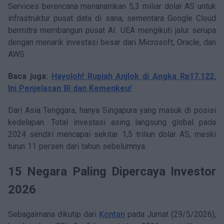
Services berencana menanamkan 5,3 miliar dolar AS untuk
infrastruktur pusat data di sana, sementara Google Cloud
bermitra membangun pusat AI. UEA mengikuti jalur serupa
dengan menarik investasi besar dari Microsoft, Oracle, dan
AWS.
Baca juga:
Hayoloh! Rupiah Anjlok di Angka Rp17.122,
Ini Penjelasan BI dan Kemenkeu!
Dari Asia Tenggara, hanya Singapura yang masuk di posisi
kedelapan. Total investasi asing langsung global pada
2024 sendiri mencapai sekitar 1,5 triliun dolar AS, meski
turun 11 persen dari tahun sebelumnya.
15 Negara Paling Dipercaya Investor
2026
Sebagaimana dikutip dari
Kontan
pada Jumat (29/5/2026),