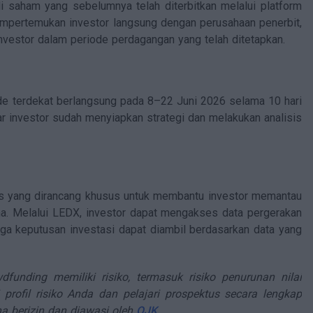
li saham yang sebelumnya telah diterbitkan melalui platform
mpertemukan investor langsung dengan perusahaan penerbit,
nvestor dalam periode perdagangan yang telah ditetapkan.
de terdekat berlangsung pada 8–22 Juni 2026 selama 10 hari
ar investor sudah menyiapkan strategi dan melakukan analisis
ks yang dirancang khusus untuk membantu investor memantau
na. Melalui LEDX, investor dapat mengakses data pergerakan
gga keputusan investasi dapat diambil berdasarkan data yang
dfunding memiliki risiko, termasuk risiko penurunan nilai
 profil risiko Anda dan pelajari prospektus secara lengkap
a berizin dan diawasi oleh
OJK