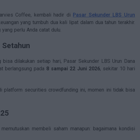
rvies Coffee, kembali hadir di
Pasar Sekunder LBS Urun
keuangan yang tumbuh dua kali lipat dalam dua tahun terakhir.
yang perlu Anda catat dulu.
i Setahun
g bisa dilakukan setiap hari, Pasar Sekunder LBS Urun Dana
kat berlangsung pada
8 sampai 22 Juni 2026
, sekitar 10 hari
i platform securities crowdfunding ini, momen ini tidak bisa
025
um memutuskan membeli saham manapun: bagaimana kondisi