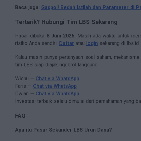
Baca juga:
Gaspol! Bedah Istilah dan Parameter di P
Tertarik? Hubungi Tim LBS Sekarang
Pasar dibuka
8 Juni 2026
. Masih ada waktu untuk mem
risiko Anda sendiri.
Daftar
atau
login
sekarang di lbs.id 
Kalau masih punya pertanyaan soal saham, mekanisme 
tim LBS siap diajak ngobrol langsung:
Wisnu —
Chat via WhatsApp
Faris —
Chat via WhatsApp
Dwian —
Chat via WhatsApp
Investasi terbaik selalu dimulai dari pemahaman yang bai
FAQ
Apa itu Pasar Sekunder LBS Urun Dana?