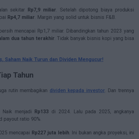
alan sekitar
Rp7,9 miliar
. Setelah dipotong biaya produksi
apai
Rp4,7 miliar
. Margin yang solid untuk bisnis F&B.
 bersih mencapai Rp1,7 miliar. Dibandingkan tahun 2023 yang
dalam dua tahun terakhir
. Tidak banyak bisnis kopi yang bisa
, Saham Naik Turun dan Dividen Mengucur!
Tiap Tahun
juga rutin membagikan
dividen kepada investor
. Dan trennya
. Naik menjadi
Rp133
di 2024. Lalu pada 2025, angkanya
 payout ratio 90%.
 2025 mencapai
Rp227 juta lebih
. Ini bukan angka proyeksi, ini