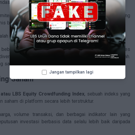
dasi yang tidak bisa diabaikan begitu saja.
miten dengan rekam jejak bisnis yang jelas dan pasar yang
snis baru yang masih mencari model.
alah satu nama yang sering dicari investor LBS Urun Dana.
 beberapa pilihan instrumen. Selain saham seperti Harvies
diversifikasi portofolio dengan pendekatan berbasis syariah.
ng saling melengkapi.
Jangan tampilkan lagi
ing Saham
atau LBS Equity Crowdfunding Index
, sebuah indeks yang
saham di platform secara lebih terstruktur.
ga, volume transaksi, dan berbagai indikator lain yang
utusan investasi berbasis data selalu lebih baik daripada