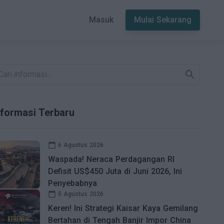
Masuk
Mulai Sekarang
search
nformasi Terbaru
calendar_today
6 Agustus 2026
Waspada! Neraca Perdagangan RI
Defisit US$450 Juta di Juni 2026, Ini
Penyebabnya
calendar_today
5 Agustus 2026
Keren! Ini Strategi Kaisar Kaya Gemilang
Bertahan di Tengah Banjir Impor China