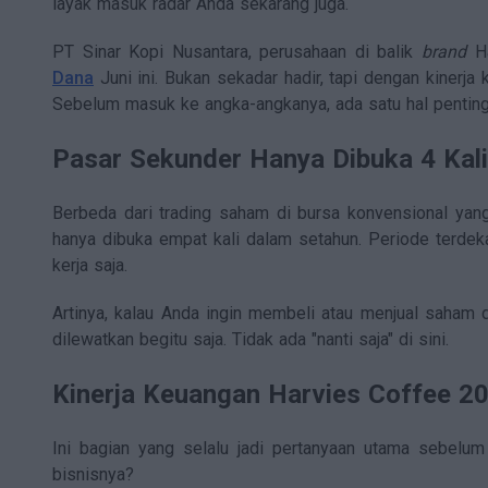
layak masuk radar Anda sekarang juga.
PT Sinar Kopi Nusantara, perusahaan di balik
brand
Ha
Dana
Juni ini. Bukan sekadar hadir, tapi dengan kinerja 
Sebelum masuk ke angka-angkanya, ada satu hal penting 
Pasar Sekunder Hanya Dibuka 4 Kal
Berbeda dari trading saham di bursa konvensional yan
hanya dibuka empat kali dalam setahun. Periode terde
kerja saja.
Artinya, kalau Anda ingin membeli atau menjual saham d
dilewatkan begitu saja. Tidak ada "nanti saja" di sini.
Kinerja Keuangan Harvies Coffee 2
Ini bagian yang selalu jadi pertanyaan utama sebel
bisnisnya?