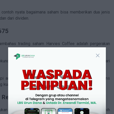
ini contoh nyata bagaimana saham bisa memberikan dua jenis
 dan dari dividen.
675
membahas trading saham Harvies Coffee adalah pergerakan
ekunder Maret 2026, harga tercatat
Rp9.675
, naik
287%
dari
api angka ini menggambarkan bagaimana pasar merespons
g kuat.
n Rekam Jejak Panjang
kan brand yang lahir dari tren sesaat. Satu dekade lebih