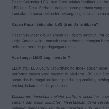
Pasar Sekunder LBS Urun Dana adalah fasilitas jual be
LBS Urun Dana. Berbeda dengan pasar perdana yang me
transaksi di pasar sekunder berlangsung antar sesama i
Kapan Pasar Sekunder LBS Urun Dana dibuka?
Pasar Sekunder dibuka empat kali dalam setahun. Perio
kerja. Karena waktu transaksinya terbatas, sebagian bes
sebelum periode perdagangan dimulai.
Apa fungsi LEDX bagi investor?
LEDX atau LBS Equity Crowdfunding Index adalah inde
performa saham yang tercatat di platform LBS Urun Da
pasar dan berbagai indikator pendukung analisis, sehin
terukur, bukan sekadar perkiraan.
Disclaimer:
Investasi melalui platform securities crow
saham dan risiko likuiditas. Investasikan dana sesuai
sebelum mengambil keputusan investasi. LBS Urun Dan