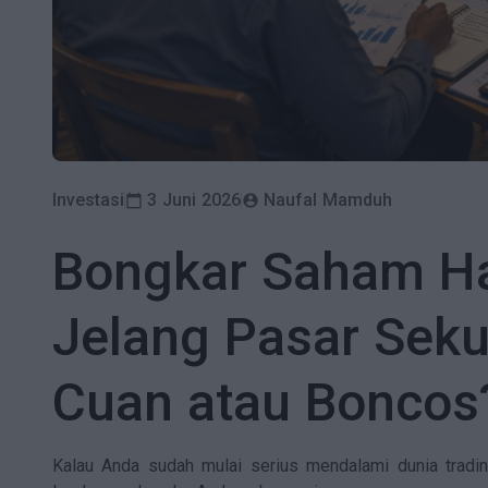
Investasi
3 Juni 2026
Naufal Mamduh
calendar_today
account_circle
Bongkar Saham Ha
Jelang Pasar Seku
Cuan atau Boncos
Kalau Anda sudah mulai serius mendalami dunia trad