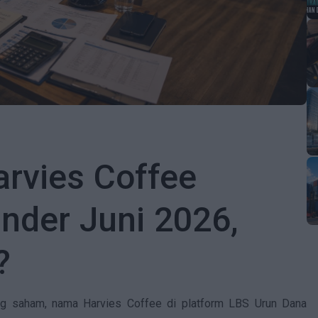
Artikel
Keterbukaan Informasi
Panduan Pengguna
FAQ
Kontak
rvies Coffee
Kalkulator Investasi
Karir
nder Juni 2026,
?
ing saham, nama Harvies Coffee di platform LBS Urun Dana