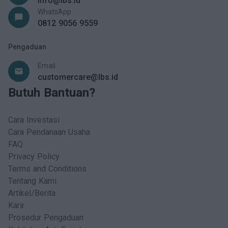
info@lbs.id
WhatsApp
chat_bubble
0812 9056 9559
Pengaduan
Email
email
customercare@lbs.id
Butuh Bantuan?
Cara Investasi
Cara Pendanaan Usaha
FAQ
Privacy Policy
Terms and Conditions
Tentang Kami
Artikel/Berita
Karir
Prosedur Pengaduan