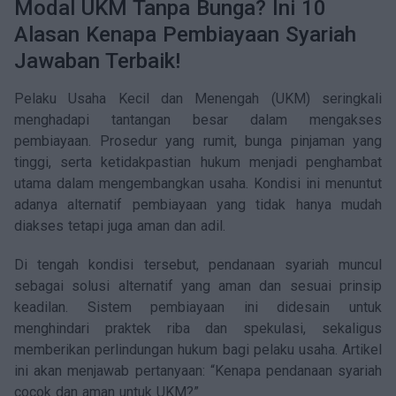
Artikel
Modal UKM Tanpa Bunga? Ini 10
Alasan Kenapa Pembiayaan Syariah
Keterbukaan Informasi
Jawaban Terbaik!
Panduan Pengguna
Pelaku Usaha Kecil dan Menengah (UKM) seringkali
menghadapi tantangan besar dalam mengakses
FAQ
pembiayaan. Prosedur yang rumit, bunga pinjaman yang
tinggi, serta ketidakpastian hukum menjadi penghambat
Kontak
utama dalam mengembangkan usaha. Kondisi ini menuntut
adanya alternatif pembiayaan yang tidak hanya mudah
Kalkulator Investasi
diakses tetapi juga aman dan adil.
Karir
Di tengah kondisi tersebut, pendanaan syariah muncul
sebagai solusi alternatif yang aman dan sesuai prinsip
keadilan. Sistem pembiayaan ini didesain untuk
menghindari praktek riba dan spekulasi, sekaligus
memberikan perlindungan hukum bagi pelaku usaha. Artikel
ini akan menjawab pertanyaan: “Kenapa pendanaan syariah
cocok dan aman untuk UKM?”