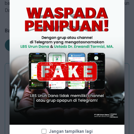
bawa bisnis Anda ke level berikutnya bersama LBS Urun
Dana!
Bagikan Artikel Ini
PROFIL PENULIS
Naufal Mamduh
SEO Content Writer
Berpengalaman lebih dari lima tahun di dunia jurnalistik,
Jangan tampilkan lagi