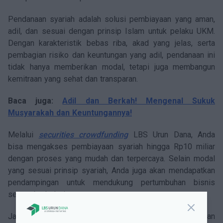
Pendanaan syariah adalah solusi pembiayaan yang aman,
adil, dan sesuai dengan prinsip Islam untuk pelaku UKM.
Dengan karakteristik bebas riba, akad yang jelas, serta
pembagian risiko dan keuntungan yang adil, pendanaan ini
tidak hanya memberikan modal, tetapi juga membangun
kemitraan yang sehat dan transparan.
Baca juga:
Adil dan Berkah! Mengenal Sukuk
Musyarakah dan Keuntungannya!
Melalui
securities crowdfunding
LBS Urun Dana, Anda
bisa mengakses pembiayaan syariah hingga Rp10 miliar
dengan proses yang mudah dan terpercaya. Selain modal
yang sesuai prinsip syariah, Anda juga akan mendapatkan
pendampingan untuk mendukung pertumbuhan bisnis
secara berkelanjutan.
Jangan tunda lagi,
ajukan pembiayaan sekarang
dan