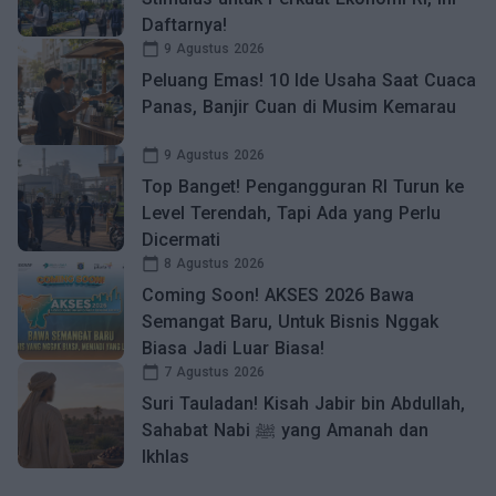
Daftarnya!
calendar_today
9 Agustus 2026
Peluang Emas! 10 Ide Usaha Saat Cuaca
Panas, Banjir Cuan di Musim Kemarau
calendar_today
9 Agustus 2026
Top Banget! Pengangguran RI Turun ke
Level Terendah, Tapi Ada yang Perlu
Dicermati
calendar_today
8 Agustus 2026
Coming Soon! AKSES 2026 Bawa
Semangat Baru, Untuk Bisnis Nggak
Biasa Jadi Luar Biasa!
calendar_today
7 Agustus 2026
Suri Tauladan! Kisah Jabir bin Abdullah,
Sahabat Nabi ﷺ yang Amanah dan
Ikhlas