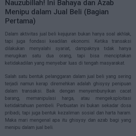
Artikel
Nauzubillah! Ini Bahaya dan Azab
Menipu dalam Jual Beli (Bagian
Keterbukaan Informasi
Pertama)
Panduan Pengguna
Dalam aktivitas jual beli kejujuran bukan hanya soal akhlak,
tapi juga fondasi keadilan ekonomi. Ketika transaksi
FAQ
dilakukan menyalahi syariat, dampaknya tidak hanya
merugikan satu dua orang, tapi bisa menciptakan
Kontak
ketidakadilan yang menyebar luas di tengah masyarakat.
Kalkulator Investasi
Salah satu bentuk pelanggaran dalam jual beli yang sering
terjadi namun kerap diremehkan adalah ghisysy penipuan
Karir
dalam transaksi. Baik dengan menyembunyikan cacat
barang, memanipulasi harga, atau mengeksploitasi
ketidaktahuan pembeli. Perbuatan ini bukan sekadar dosa
pribadi, tapi juga bentuk kezaliman sosial dan harta haram.
Maka mari mengenal apa itu ghisysy dan azab bagi yang
menipu dalam jual beli.