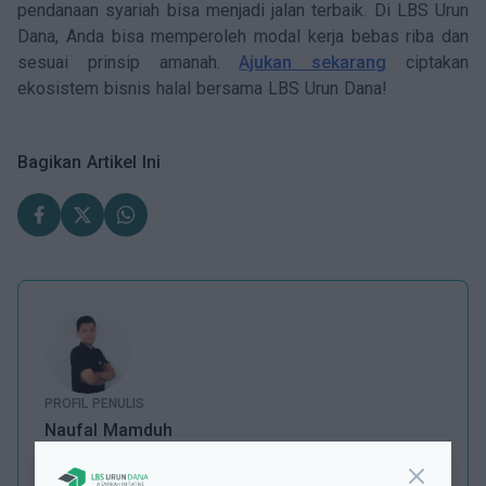
pendanaan syariah bisa menjadi jalan terbaik. Di LBS Urun
Dana, Anda bisa memperoleh modal kerja bebas riba dan
sesuai prinsip amanah.
Ajukan sekarang
ciptakan
ekosistem bisnis halal bersama LBS Urun Dana!
Bagikan Artikel Ini
PROFIL PENULIS
Naufal Mamduh
SEO Content Writer