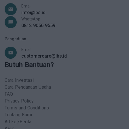
Email
email
info@lbs.id
WhatsApp
chat_bubble
0812 9056 9559
Pengaduan
Email
email
customercare@lbs.id
Butuh Bantuan?
Cara Investasi
Cara Pendanaan Usaha
FAQ
Privacy Policy
Terms and Conditions
Tentang Kami
Artikel/Berita
Karir