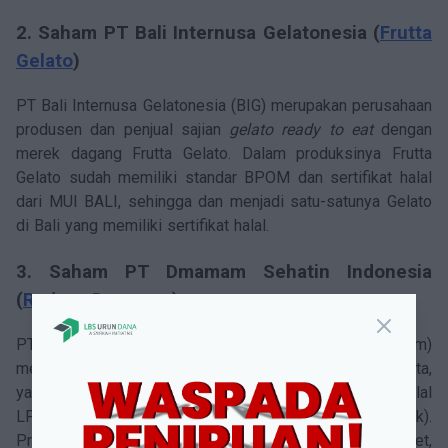
2. Saham PT Bali Internusa Gelatonesia
(
Frutta
Gelato
)
PT Bali Internusa Gelatonesia (BIG) merupakan perusahaan
produsen dan penjual sajian
gelato ready to eat
dengan
merek dagang Frutta Gelato. Dalam produksinya Frutta
Gelato sudah memiliki standar BPOM dan sertifikat halal
dari MUI BALI, sehingga dan menjadi satu-satunya Gelato
di Bali yang memiliki sertifikat halal.
3. Saham PT Dmamam Sehatin Indonesia
(
Radaza Dmamam
)
PT Dmamam Sehatin Indonesia (Radaza Dmamam)
menghadirkan
homemade frozen food sehat
untuk balita,
yang telah memiliki izin edar BPOM RI MD dan Halal
LPPOM MUI (dengan nilai audit A atau sangat baik).
Produk juga yang dibuat tanpa MSG, tanpa pengawet,