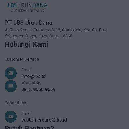
PT LBS Urun Dana
Jl. Ruko Sentra Eropa No.C/17, Ciangsana, Kec. Gn. Putri,
Kabupaten Bogor, Jawa Barat 16968
Hubungi Kami
Customer Service
Email
email
info@lbs.id
WhatsApp
chat_bubble
0812 9056 9559
Pengaduan
Email
email
customercare@lbs.id
Butuh Bantuan?