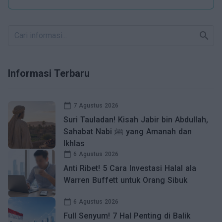
search
Informasi Terbaru
calendar_today
7 Agustus 2026
Suri Tauladan! Kisah Jabir bin Abdullah,
Sahabat Nabi ﷺ yang Amanah dan
Ikhlas
calendar_today
6 Agustus 2026
Anti Ribet! 5 Cara Investasi Halal ala
Warren Buffett untuk Orang Sibuk
calendar_today
6 Agustus 2026
Full Senyum! 7 Hal Penting di Balik