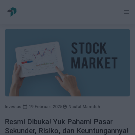
menu
Mulai Sekarang
Masuk
Investasi
Pendanaan
Pasar Sekunder
Investasi
19 Februari 2025
Naufal Mamduh
Tentang Kami
calendar_today
account_circle
Resmi Dibuka! Yuk Pahami Pasar
Berita
Sekunder, Risiko, dan Keuntungannya!