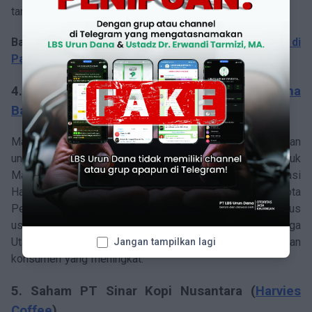
tanpa bahan kimia lainnya, serta sesuai kaidah WHO.
Baca juga:
Akad dalam Penerbitan Efek Syariah di
Pasar Modal Indonesia
4. Saham PT Makacha Boga Utama (
Makacha
Bakery
)
Makacha Bakery lahir pada 2017 sebagai usaha rumahan
untuk menghadirkan roti dan kue bergizi bagi anak. Produk
Makacha telah memperoleh standar BPOM dan sertifikasi
Halal MUI, dan sudah memiliki toko offline di Kota
Pekanbaru. Tahun 2023 Makacha Bakery menaikkan status
usahanya ke badan hukum menjadi PT. Makacha Boga
Utama dan terus memperluas pasar sesuai permintaan
Jangan tampilkan lagi
konsumen yang meningkat.
5. Saham PT Sinar Kopi Nusantara (
Harvies
Coffee
)